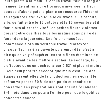
leurs plants à la main. “C’est un travail tout au long de
l’année. Le safran a une floraison inversée, la fleur
pousse d’abord puis la plante se ressource l’hiver et
se régénère l'été” explique le cultivateur. La récolte,
elle, se fait entre le 15 octobre et le 15 novembre et il
faut alors aller très vite ! Les petites fleurs violettes
doivent être cueillies tous les matins sous peine de
faner dans la journée… Une fois ramassées,
commence alors un véritable travail d’orfèvre :
chaque fleur va être ouverte puis émondée, c’est à
dire qu’on va y récupérer les trois fines étamines de
pistils avant de les mettre à sécher. Le séchage, lui,
s’effectue dans un déshydrateur à 52° ni plus ni moins
! Cela peut paraître anecdotique mais c’est une des
étapes essentielles de la production : en séchant le
safran va perdre 80 % de son poids et ensuite se
conserver. Les préparations sont ensuite “oubliées”
3-4 mois dans des pots à l’ombre pour que le goût se
concentre encore.