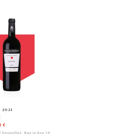
 2021
E
0 €
 bouteilles, Bag in box 10