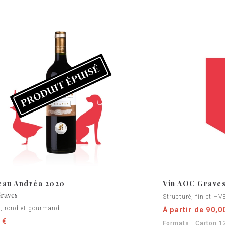
eau Andréa 2020
Vin AOC Graves
raves
Structuré, fin et HV
, rond et gourmand
À partir de 90,0
 €
Formats : Carton 12