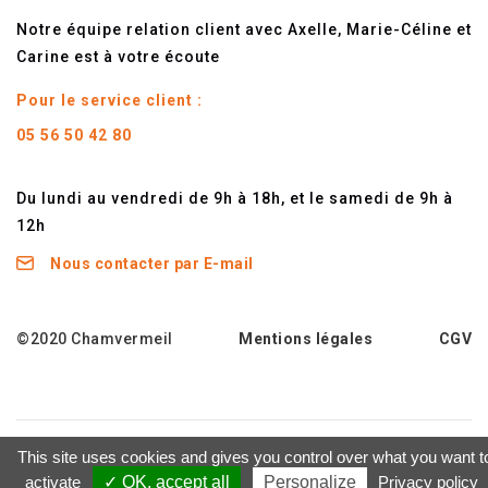
Notre équipe relation client avec Axelle, Marie-Céline et
Carine est à votre écoute
Pour le service client :
05 56 50 42 80
Du lundi au vendredi de 9h à 18h, et le samedi de 9h à
12h
Nous contacter par E-mail
©2020 Chamvermeil
Mentions légales
CGV
L'abus d'alcool est dangereux pour la santé - A consommer
This site uses cookies and gives you control over what you want t
avec modération
activate
✓ OK, accept all
Personalize
Privacy policy